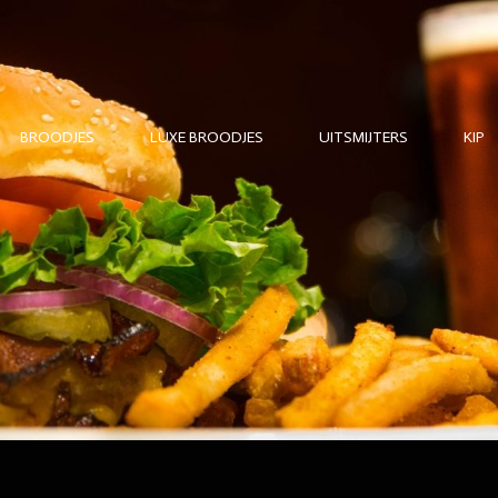
BROODJES
LUXE BROODJES
UITSMIJTERS
KIP