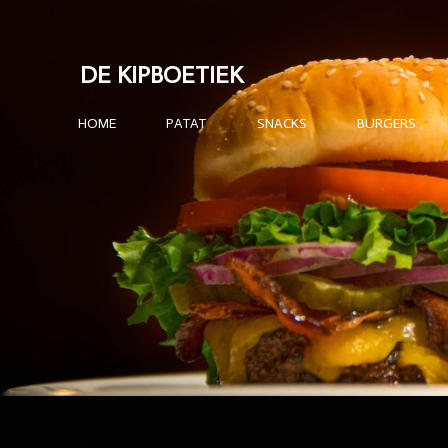
Ga
direct
DE KIPBOETIEK
naar
de
HOME
PATAT
SNACKS
BURGERS
hoofdinhoud